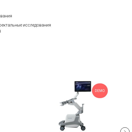
ования
ректальные исследования
й
DEMO