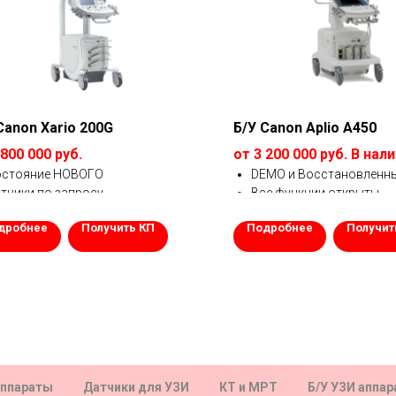
Canon Xario 200G
Б/У Canon Aplio A450
 800 000 руб.
от 3 200 000 руб. В нал
остояние НОВОГО
DEMO и Восстановленн
тчики по запросу.
Все функции открыты
рантия от 1 года.
Гарантия 1 год.
дробнее
Получить КП
Подробнее
Получит
аппараты
Датчики для УЗИ
КТ и МРТ
Б/У УЗИ аппа