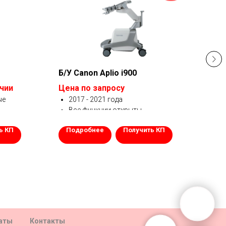
Б/У Canon Aplio i900
Б/У
ичии
Цена по запросу
от 2
ые
2017 - 2021 года
2
Все функции открыты
Э
Датчики по запросу
В
ь КП
Подробнее
Получить КП
По
Премиум класса
Д
Гарантия 1 год.
Г
раты
Контакты