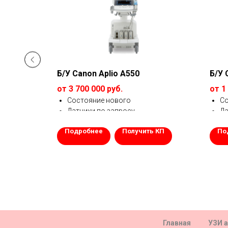
Б/У Canon Aplio A550
Б/У 
от 3 700 000 руб.
от 1
ние
Состояние нового
С
Датчики по запросу
Да
Гарантия 1 год.
Га
ь КП
Подробнее
Получить КП
По
Главная
УЗИ 