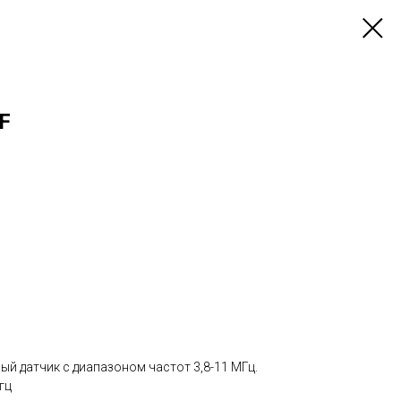
F
й датчик с диапазоном частот 3,8-11 МГц.
гц