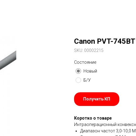
Canon PVT-745BT
SKU:
00002215
Состояние
Новый
Б/У
Получить КП
Коротко о товаре
Интраоперационный конвексны
Диапазон частот 3,0-10,0 М