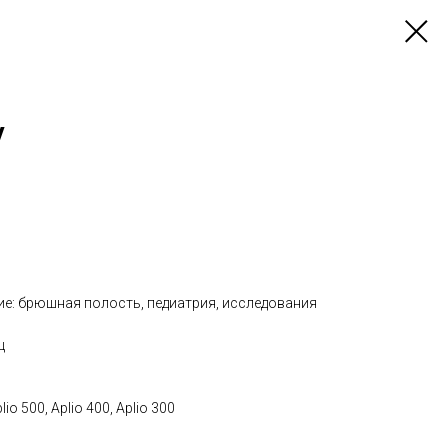
V
ие: брюшная полость, педиатрия, исследования
ц
o 500, Aplio 400, Aplio 300