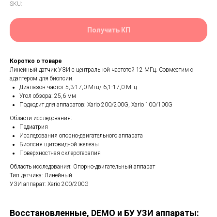
SKU:
Получить КП
Коротко о товаре
Линейный датчик УЗИ с центральной частотой 12 МГц. Совместим с
адаптером для биопсии.
Диапазон частот 5,3-17,0 Мгц/ 6,1-17,0 Мгц
Угол обзора: 25,6 мм
Подходит для аппаратов: Xario 200/200G, Xario 100/100G
Области исследования:
Педиатрия
Исследования опорно-двигательного аппарата
Биопсия щитовидной железы
Поверхностная склеротерапия
Область исследования: Опорно-двигательный аппарат
Тип датчика: Линейный
УЗИ аппарат: Xario 200/200G
Восстановленные, DEMO и БУ УЗИ аппараты: