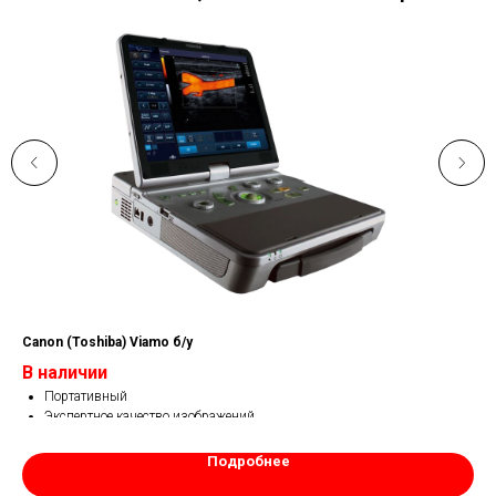
Canon (Toshiba) Viamo б/у
Б/У
В наличии
от
Портативный
Экспертное качество изображений
Загрузка за 8 сек
Большой выбор датчиков
Подробнее