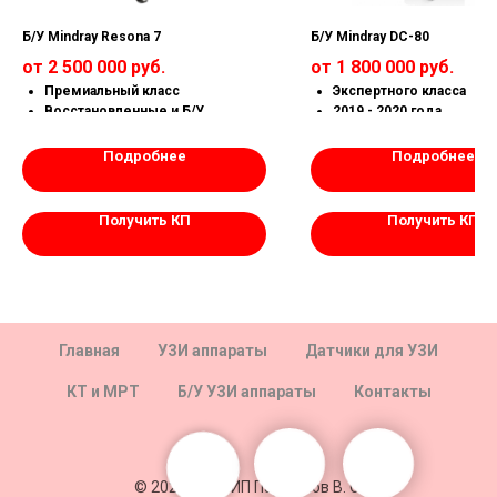
Б/У Mindray Resona 7
Б/У Mindray DC-80
от 2 500 000 руб.
от 1 800 000 руб.
Премиальный класс
Экспертного класса
Восстановленные и Б/У
2019 - 2020 года
Все опции открыты
Состояние как новый
Г.в. 2017-2021
Все функции открыты
Подробнее
Подробнее
Гарантия 1 год.
Гарантия 1 год.
Получить КП
Получить КП
Главная
УЗИ аппараты
Датчики для УЗИ
КТ и МРТ
Б/У УЗИ аппараты
Контакты
© 2020-2025 ИП Парфенов В. С.