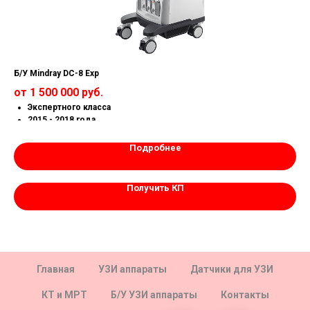
Б/У Mindray DC-8 Exp
Б/У
от 1 500 000 руб.
от
Экспертного класса
2015 - 2018 года
Состояние как новый
Все функции открыты
Подробнее
Гарантия 1 год.
Получить КП
Главная
УЗИ аппараты
Датчики для УЗИ
КТ и МРТ
Б/У УЗИ аппараты
Контакты