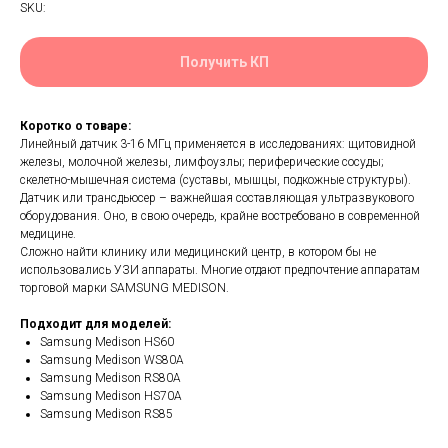
SKU:
Получить КП
Коротко о товаре:
Линейный датчик 3-16 МГц применяется в исследованиях: щитовидной
железы, молочной железы, лимфоузлы; периферические сосуды;
скелетно-мышечная система (суставы, мышцы, подкожные структуры).
Датчик или трансдьюсер – важнейшая составляющая ультразвукового
оборудования. Оно, в свою очередь, крайне востребовано в современной
медицине.
Сложно найти клинику или медицинский центр, в котором бы не
использовались УЗИ аппараты. Многие отдают предпочтение аппаратам
торговой марки SAMSUNG MEDISON.
Подходит для моделей:
Samsung Medison HS60
Samsung Medison WS80A
Samsung Medison RS80A
Samsung Medison HS70A
Samsung Medison RS85