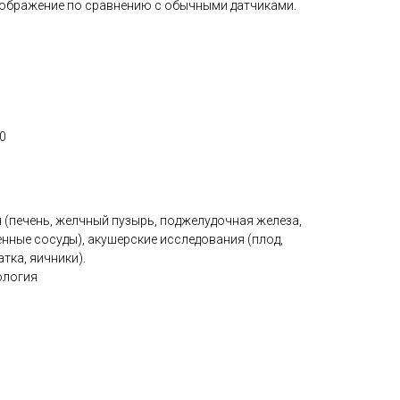
зображение по сравнению с обычными датчиками.
0
(печень, желчный пузырь, поджелудочная железа,
нные сосуды), акушерские исследования (плод,
атка, яичники).
ология