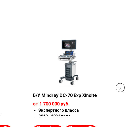
Б/У Mindray DC-70 Exp Xinsite
Б/У
от 1 700 000 руб.
от 1
Экспертного класса
Э
У
2019 - 2021 года
2
Состояние как новый
С