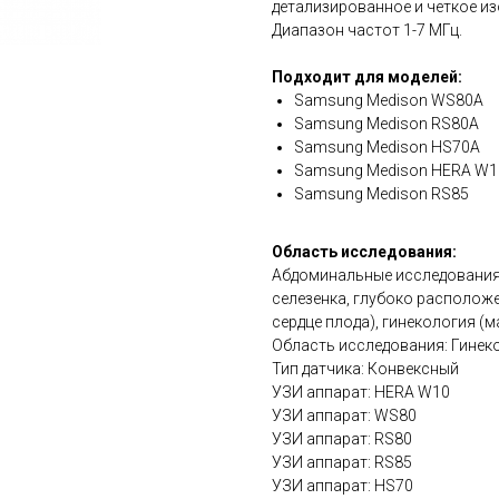
детализированное и четкое и
Диапазон частот 1-7 МГц.
Подходит для моделей:
Samsung Medison WS80A
Samsung Medison RS80A
Samsung Medison HS70A
Samsung Medison HERA W1
Samsung Medison RS85
Область исследования:
Абдоминальные исследования 
селезенка, глубоко расположе
сердце плода), гинекология (м
Область исследования: Гинек
Тип датчика: Конвексный
УЗИ аппарат: HERA W10
УЗИ аппарат: WS80
УЗИ аппарат: RS80
УЗИ аппарат: RS85
УЗИ аппарат: HS70