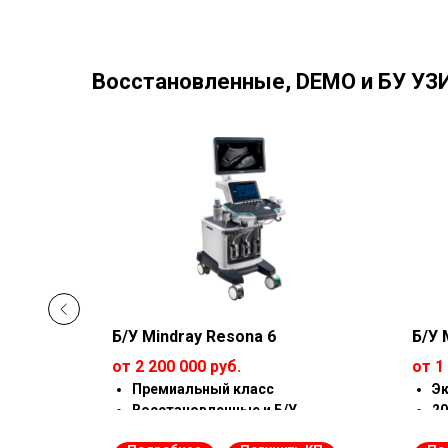
Восстановленные, DEMO и БУ УЗИ
Б/У Mindray Resona 6
Б/У 
от 2 200 000 руб.
от 1
Премиальный класс
Эк
Восстановленные и Б/У
20
Все опции открыты
Со