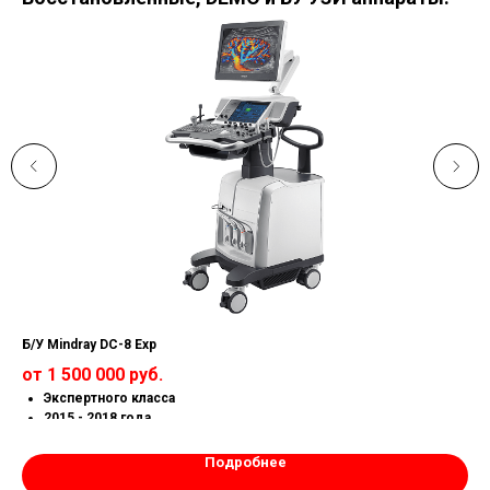
Б/У Mindray DC-8 Exp
Б/У
от 1 500 000 руб.
от
Экспертного класса
2015 - 2018 года
Состояние как новый
Все функции открыты
Подробнее
Гарантия 1 год.