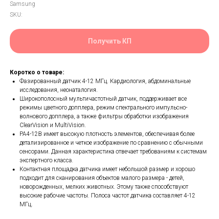
Samsung
SKU:
Получить КП
Коротко о товаре:
Фазированный датчик 4-12 МГц. Кардиология, абдоминальные
исследования, неонаталогия.
Широкополосный мультичастотный датчик, поддерживает все
режимы цветного допплера, режим спектрального импульсно-
волнового допплера, а также фильтры обработки изображения
ClearVision и MultiVision.
PA4-12B имеет высокую плотность элементов, обеспечивая более
детализированное и четкое изображение по сравнению с обычными
сенсорами. Данная характеристика отвечает требованиям к системам
экспертного класса.
Контактная площадка датчика имеет небольшой размер и хорошо
подходит для сканирования объектов малого размера - детей,
новорожденных, мелких животных. Этому также способствуют
высокие рабочие частоты. Полоса частот датчика составляет 4-12
МГц.