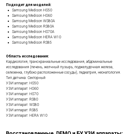
Подходит для моделей:
Samsung Medison HS50
Samsung Medison HS60
Samsung Medison WS80A
Samsung Medison RS80A
Samsung Medison HS70A
Samsung Medison HERA W10
Samsung Medison RS85
Область исследования:
Кардиология, транскраниальные исследования, абдоминальные
исследования (печень, желчный пузырь, поджелудочная железа,
селезенка, глубоко расположенные сосуды), педиатрия, неонатология.
Тип датчика: Секторный
УЗИ аппарат: HS50
УЗИ аппарат: HS60
УЗИ аппарат: HS70
УЗИ аппарат: RS80
УЗИ аппарат: WS80
УЗИ аппарат: RS85
УЗИ аппарат: HERA W10
Восстановленные, DEMO и БУ УЗИ аппараты: