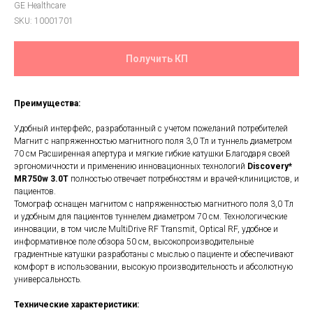
GE Healthcare
SKU:
10001701
Получить КП
Преимущества:
Удобный интерфейс, разработанный с учетом пожеланий потребителей
Магнит с напряженностью магнитного поля 3,0 Тл и туннель диаметром
70 см Расширенная апертура и мягкие гибкие катушки Благодаря своей
эргономичности и применению инновационных технологий
Discovery*
MR750w 3.0T
полностью отвечает потребностям и врачей-клиницистов, и
пациентов.
Томограф оснащен магнитом с напряженностью магнитного поля 3,0 Тл
и удобным для пациентов туннелем диаметром 70 см. Технологические
инновации, в том числе MultiDrive RF Transmit, Optical RF, удобное и
информативное поле обзора 50 см, высокопроизводительные
градиентные катушки разработаны с мыслью о пациенте и обеспечивают
комфорт в использовании, высокую производительность и абсолютную
универсальность.
Технические характеристики: