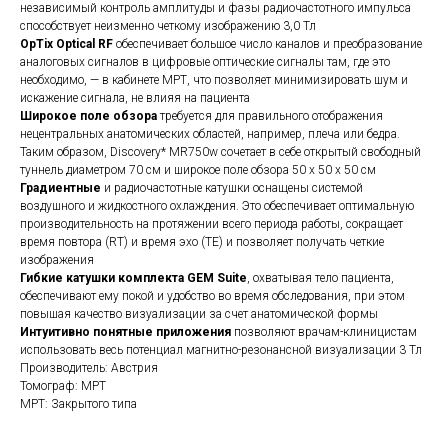
независимый контроль амплитуды и фазы радиочастотного импульса
способствует неизменно четкому изображению 3,0 Тл
OpTix Optical RF
обеспечивает большое число каналов и преобразование
аналоговых сигналов в цифровые оптические сигналы там, где это
необходимо, — в кабинете МРТ, что позволяет минимизировать шум и
искажение сигнала, не влияя на пациента
Широкое поле обзора
требуется для правильного отображения
нецентральных анатомических областей, например, плеча или бедра.
Таким образом, Discovery* MR750w сочетает в себе открытый свободный
туннель диаметром 70 см и широкое поле обзора 50 x 50 x 50 см
Градиентные
и радиочастотные катушки оснащены системой
воздушного и жидкостного охлаждения. Это обеспечивает оптимальную
производительность на протяжении всего периода работы, сокращает
время повтора (RT) и время эхо (TE) и позволяет получать четкие
изображения
Гибкие катушки комплекта GEM Suite
, охватывая тело пациента,
обеспечивают ему покой и удобство во время обследования, при этом
повышая качество визуализации за счет анатомической формы
Интуитивно понятные приложения
позволяют врачам-клиницистам
использовать весь потенциал магнитно-резонансной визуализации 3 Тл
Производитель: Австрия
Томограф: МРТ
МРТ: Закрытого типа