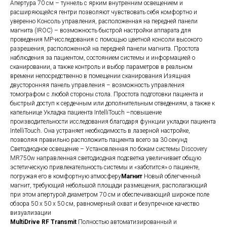
Апертура 70 см – туннель с ярким внутренним освещением и
расширяющейся гентри позволяют чувствовать себя комфортно и
уверенно Консоль управления, расположенная на передней панели
магнита (IROC) – возможность быстрой настройки аппарата для
проведения МР-исследования с помощью цветной консоли высокого
разрешения, расположенной на передней панели магнита. Простота
наблюдения за пациентом, состоянием системы и информацией о
сканировании, а также контроль и выбор параметров в реальном
времени непосредственно в помещении сканирования Изящная
двусторонняя панель управления – возможность управления
томографом с любой стороны стола. Простота подготовки пациента и
быстрый доступ к сердечным или дополнительным отведениям, а также к
капельнице Укладка пациента IntelliTouch –повышение
производительности исследования благодаря функции укладки пациента
IntelliTouch. Она устраняет необходимость в лазерной настройке,
позволяя правильно расположить пациента всего за 30 секунд
Светодиодное освещение – Установленная по бокам системы Discovery
MR750w направленная светодиодная подсветка увеличивает общую
эстетическую привлекательность системы и «заботится» о пациенте,
погружая его в комфортную атмосферу
Магнит
Новый облегченный
магнит, требующий небольшой площади размещения, располагающий
при этом апертурой диаметром 70 см и обеспечивающий широкое поле
обзора 50 x 50 x 50 см, равномерный охват и безупречное качество
визуализации
MultiDrive RF Transmit
Полностью автоматизированный и