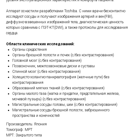
уровня эксплуатационных характеристик и комфорта пациента.
Аппарат оснастили разработками Toshiba. С ними врачи бесконтактно
исследуют сосуды и получают изображения артерий и вен(FBI),
диффузно-взвешенных изображений тела, диагностическая ценность
которых сравнима с ПЭТ-КТ(DWI), а также протоколы для исследования
сердца.
Области клинических исследований:
Органы средостения
Органы брюшной полости и почек (с/без контрастирования)
Головной мозг (с/без контрастирования)
Позвоночник, межпозвонковые диски и суставы
Спинной мозг (с/без контрастирования)
Холецисто-холангио-панкреатография (желчные пути) без
контрастирования
Образований мягких тканей (с/без контрастирования)
Органы малого таза (матка и придатки, предстательная железа,
мочевой пузырь) (с/без контрастирования)
Магистральные сосуды головы, шеи (с/без контрастирования)
Магистральные сосуды брюшной полости, забрюшинного
пространства и конечностей
Производитель: Япония
Томограф: МРТ
МРТ: Закрытого типа