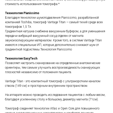
стоимость использования томографа.*
Технология Pianissimo
Благодаря технологии шумоподавления Pianissimo, разработанной
компанией Toshiba, томограф Vantage Titan — самый тихий среди всех
томографов 1,5 Тл.
Градиентная катушка снабжена вакуумным буфером, а для уменьшения
передачи вибраций вакуумный сосуд отделен от магнита
звукоизолирующим материалом. Кроме того, в системе Vantage Titan
имеются специальные ИП, которые дополнительно снижают шум от
градиентной подсистемы.Технология Pianissimo
Технология EasyTech
Позволяет настроить сканирование на определенные анатомические
ориентиры, тем самым улучшить воспроизводимость сканирующих
плоскостей независимо от положения пациента.
Vantage Titan - это компактный томограф с ультракоротким каналом
ствола (149 см) и просторным внутренним пространством.
На аппарате можно проводить исследования пациентов с любым весом,
благодаря усиленному столу и большому диаметру магнита (71см).
Томограф соединяет технологии Atlas и Open Core для повышенного