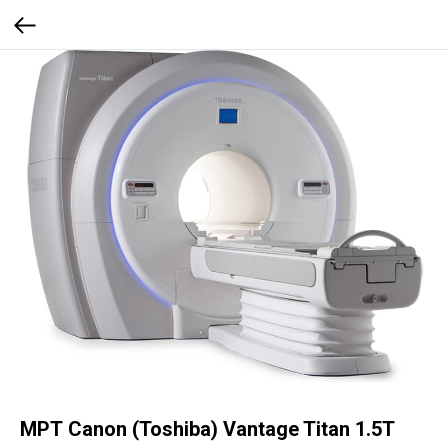
МРТ Canon (Toshiba) Vantage Titan 1.5T