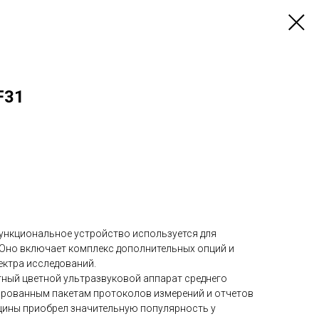
F31
нкциональное устройство используется для
 Оно включает комплекс дополнительных опций и
ектра исследований.
ный цветной ультразвуковой аппарат среднего
ированным пакетам протоколов измерений и отчетов
цины приобрел значительную популярность у